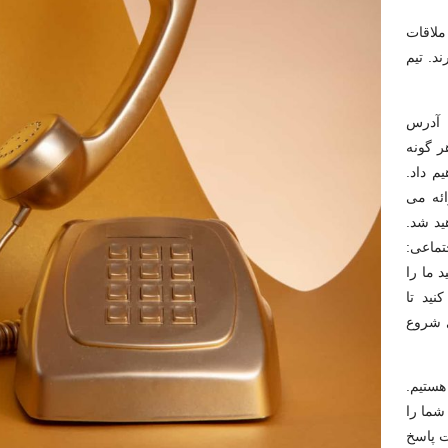
ملاقات
 با ما تماس بگیرند. تیم
ه آدرس
ا هر گونه
م داد.
رائه می
واهید شد.
جتماعی:
 ما را
نید تا
ی شروع
هستیم.
شما را
بت پاسخ