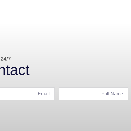
 24/7
ntact