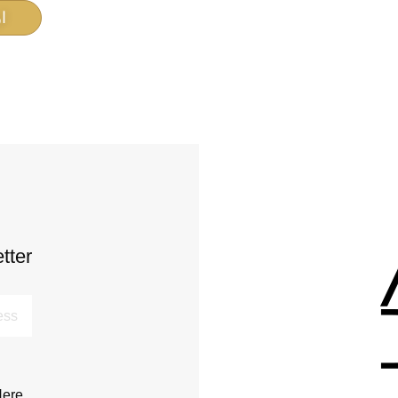
ا
tter
Here