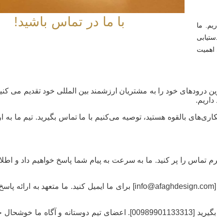
با ما در تماس باشید!
یم. ما
ستیابی
 اهمیت
 درودهای خود را به مشتریان ارزشمند بین المللی خود تقدیم می کنی
داریم.
اری‌های بالقوه هستید، توصیه می‌کنیم با ما تماس بگیرید. تیم ما به ا
 تماس را پر کنید. ما به سرعت به پیام شما پاسخ خواهیم داد و اطلا
ایمیل: همچنین می توانید سوالات یا درخواست های خود را به آدرس [info@afaghdesign.com] برای ما ایمیل کنید
تلفن: برای پاسخ فوری تر یا برنامه ریزی یک بحث، لطفاً با ما تماس بگیرید [00989901133313]. اعضای تیم دو