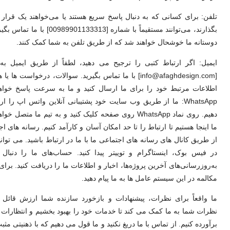
تلفن: برای کسانی که به دنبال پاسخ سریع هستند یا می‌خواهند یک قرار 
بگذارند، می‌توانند مستقیماً با شماره [00989901133313]
دوستانه ما خوشحال خواهند شد که از طریق تلفن به شما کمک کنند.
ایمیل: اگر ارتباط کتبی را ترجیح می دهید، لطفاً از طریق ایمیل ب
[info@afaghdesign.com] با ما تماس بگیرید. سوالات، درخواست ها ی
اطلاعات مرتبط خود را برای ما ارسال کنید و ما به سرعت پاسخ خواهی
WhatsApp: ما از طریق وب سایت خود پشتیبانی آنلاین واتس اپ را ا
دهیم. روی نماد WhatsApp روی صفحه کلیک کنید و به تیم ما متصل خ
ما اینجا هستیم تا ارتباط را تا حد امکان آسان و کارآمد کنیم. رسانه های ا
از طریق کانال های رسانه های اجتماعی ما با ما در ارتباط باشید. می توانید
در فیس بوک، اینستاگرام و توییتر پیدا کنید. حساب‌های ما را دنبال ک
به‌روزرسانی‌های آخرین پروژه‌ها، اخبار و اطلاعات ما را دریافت کنید. برا
مکالمه در این سیستم عامل ها به ما پیام دهید.
ما واقعاً برای نظرات، پیشنهادات و بازخورد سازنده شما ارزش قائل 
نظرات شما به ما کمک می کند تا خدمات خود را بهبود بخشیم و انتظارات 
برآورده کنیم. از تماس با ما دریغ نکنید و ما قول می دهیم که با ذهنیتی مث